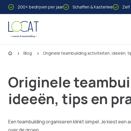
Naar inhoud
200+ bedrijven per jaar
Schaffen & Kasterlee
Zelf
Home
Blog
Originele teambuilding activiteiten: ideeën, 
Originele teambuil
ideeën, tips en p
Een teambuilding organiseren klinkt simpel. Je kiest een ac
over de groep.