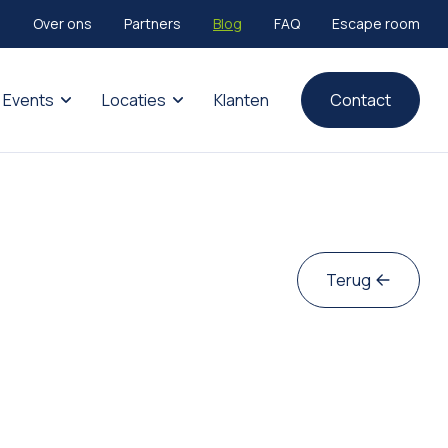
Over ons
Partners
Blog
FAQ
Escape room
Events
Locaties
Klanten
Contact
Terug