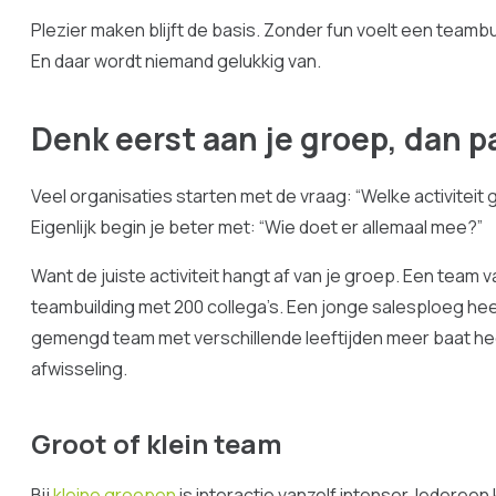
Plezier maken blijft de basis. Zonder fun voelt een teambui
En daar wordt niemand gelukkig van.
Denk eerst aan je groep, dan pa
Veel organisaties starten met de vraag: “Welke activiteit
Eigenlijk begin je beter met: “Wie doet er allemaal mee?”
Want de juiste activiteit hangt af van je groep. Een team
teambuilding met 200 collega’s. Een jonge salesploeg heeft
gemengd team met verschillende leeftijden meer baat he
afwisseling.
Groot of klein team
Bij
kleine groepen
is interactie vanzelf intenser. Iedereen