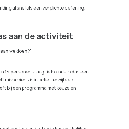
lding al snel als een verplichte oefening.
s aan de activiteit
 gaan we doen?”
 van 14 personen vraagt iets anders dan een
 misschien zin in actie, terwijl een
eft bij een programma met keuze en
 komt sneller aan bod en je kan makkelijker