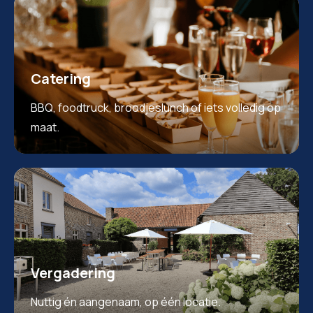
Catering
BBQ, foodtruck, broodjeslunch of iets volledig op
maat.
Vergadering
Nuttig én aangenaam, op één locatie.