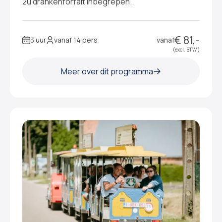
2u drankenforfait inbegrepen.
€ 81,-
3 uur
vanaf 14 pers
vanaf
(excl. BTW )
Meer over dit programma