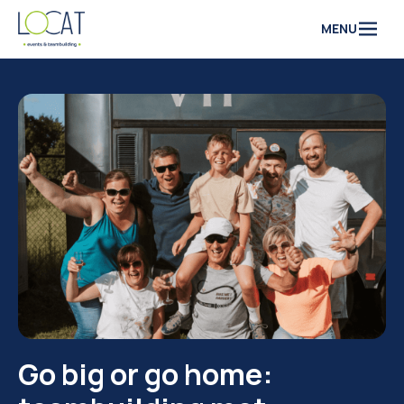
Naar inhoud
MENU
Go big or go home: