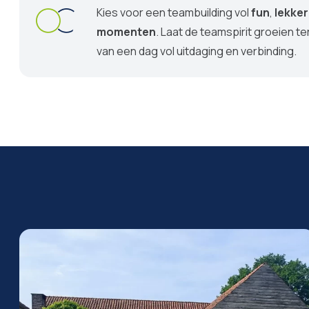
Kies voor een teambuilding vol
fun
,
lekker
momenten
. Laat de teamspirit groeien te
van een dag vol uitdaging en verbinding.