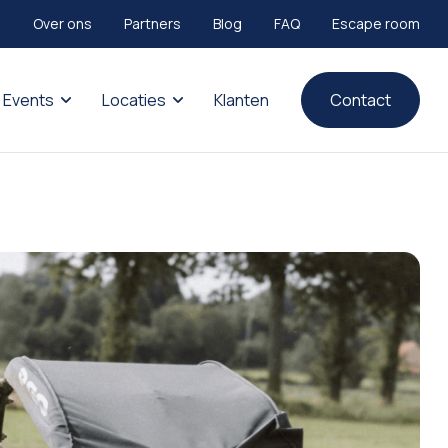
Over ons
Partners
Blog
FAQ
Escape room
Events
Locaties
Klanten
Contact