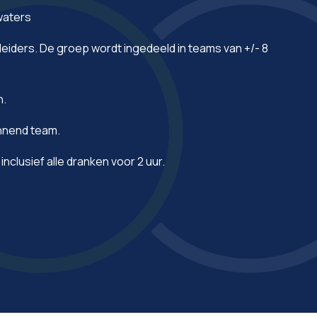
waters
eiders. De groep wordt ingedeeld in teams van +/- 8
n.
innend team.
nclusief alle dranken voor 2 uur.