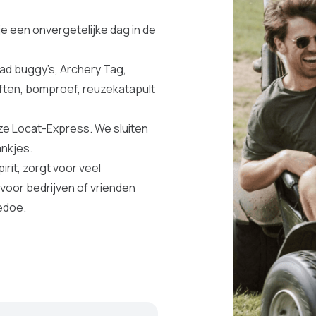
e een onvergetelijke dag in de
oad buggy’s, Archery Tag,
ften, bomproef, reuzekatapult
ze Locat-Express. We sluiten
ankjes.
rit, zorgt voor veel
voor bedrijven of vrienden
gedoe.