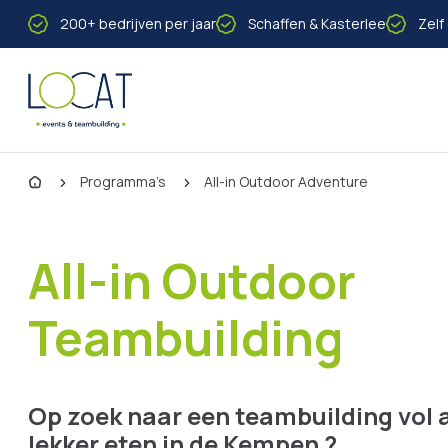
Naar inhoud
200+ bedrijven per jaar
Schaffen & Kasterlee
Zelf
Home
Programma’s
All-in Outdoor Adventure
All-in Outdoor
Teambuilding
Op zoek naar een teambuilding vol a
lekker eten in de Kempen ?