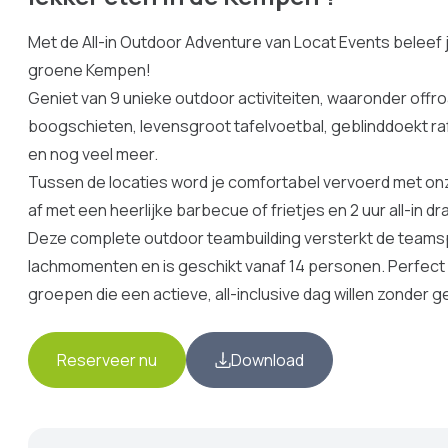
Met de All-in Outdoor Adventure van Locat Events beleef j
groene Kempen!
Geniet van 9 unieke outdoor activiteiten, waaronder offr
boogschieten, levensgroot tafelvoetbal, geblinddoekt ra
en nog veel meer.
Tussen de locaties word je comfortabel vervoerd met on
af met een heerlijke barbecue of frietjes en 2 uur all-in dr
Deze complete outdoor teambuilding versterkt de teamspi
lachmomenten en is geschikt vanaf 14 personen. Perfect 
groepen die een actieve, all-inclusive dag willen zonder 
Reserveer nu
Download