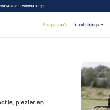
 ontwikkelde teambuildings
Programma’s
Teambuildings
ctie, plezier en