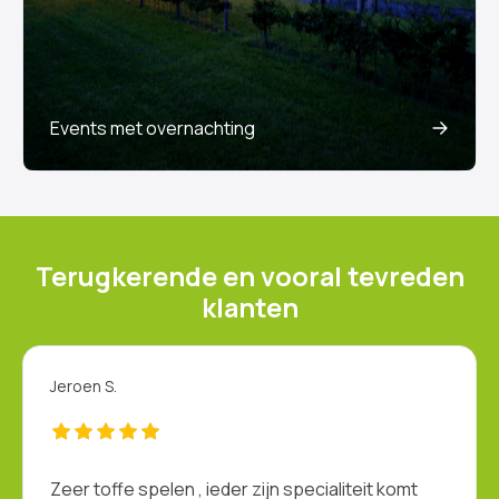
Events met overnachting
Terugkerende en vooral tevreden
klanten
Bert J.