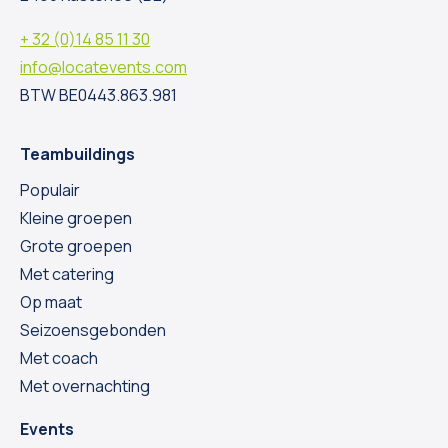
+ 32 (0)14 85 11 30
info@locatevents.com
BTW BE0443.863.981
Teambuildings
Populair
Kleine groepen
Grote groepen
Met catering
Op maat
Seizoensgebonden
Met coach
Met overnachting
Events