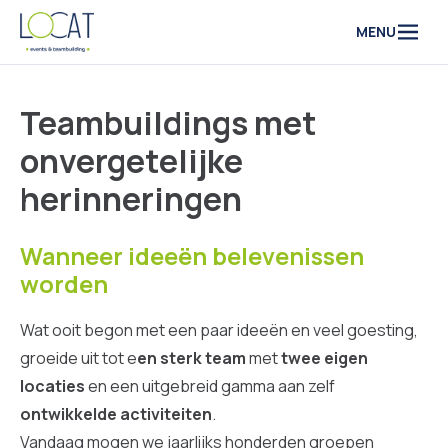
Naar inhoud
MENU
Teambuildings met
onvergetelijke
herinneringen
Wanneer ideeën belevenissen
worden
Wat ooit begon met een paar ideeën en veel goesting,
groeide uit tot e
en sterk team
met
twee eigen
locaties
en een uitgebreid gamma aan zelf
ontwikkelde activiteiten
.
Vandaag mogen we jaarlijks honderden groepen