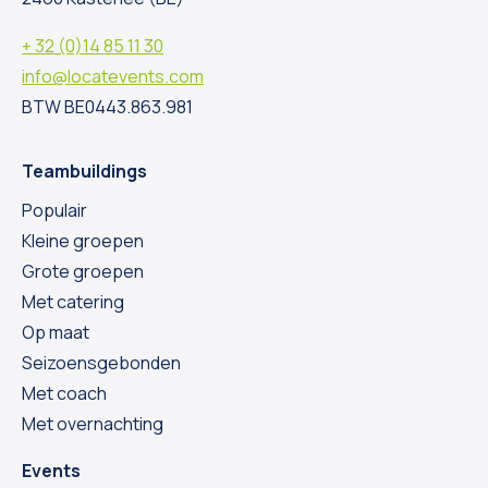
+ 32 (0)14 85 11 30
info@locatevents.com
BTW BE0443.863.981
Teambuildings
Populair
Kleine groepen
Grote groepen
Met catering
Op maat
Seizoensgebonden
Met coach
Met overnachting
Events