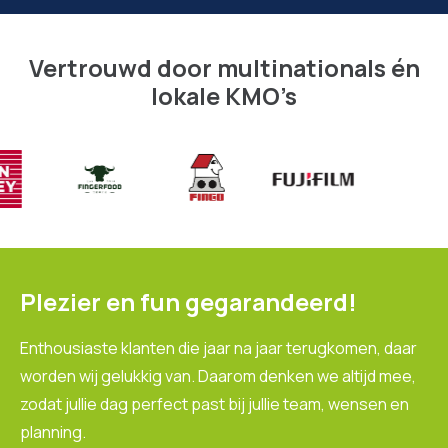
Vertrouwd door multinationals én
lokale KMO’s
Plezier en fun gegarandeerd!
Enthousiaste klanten die jaar na jaar terugkomen, daar
worden wij gelukkig van. Daarom denken we altijd mee,
zodat jullie dag perfect past bij jullie team, wensen en
planning.