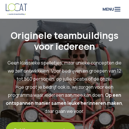
Naar inhoud
MENU
Originele teambuildings
voor iedereen
Geen klassieke spelletjes, maar unieke concepten die
we zelf ontwikkelen. Voor bedrijven en groepen van 12
tot 550 personen, op jullie locatie of de onze.
Hoe groot je bedrijf ook is, wij zorgen voor een
programma waar iedereen aan mee kan doen.
Op een
ontspannen manier samen leuke herinneren maken
,
daar gaan we voor.