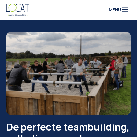
Naar inhoud
MENU
De perfecte teambuilding,